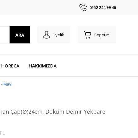
0552 244 99 46
ARA
Üyelik
Sepetim
HORECA
HAKKIMIZDA
 - Mavi
ahan Çap(Ø)24cm. Döküm Demir Yekpare
 TL