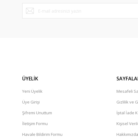
Bu ürüne benzer farklı alternatifler olmalı.
ÜYELİK
SAYFALA
Yeni Üyelik
Mesafeli Sa
Üye Girişi
Gizlilik ve 
Şifremi Unuttum
İptal İade K
İletişim Formu
Kişisel Veril
Havale Bildirim Formu
Hakkımızd