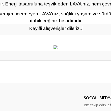
tılır. Enerji tasarrufuna teşvik eden LAVA’nız, hem ç
erojen içermeyen LAVA’nız, sağlıklı yaşam ve sürdürü
atabileceğiniz bir adımdır.
Keyifli alışverişler dileriz..
er konularda yetersiz gördüğünüz noktaları öneri formunu kullanarak tarafım
Bu ürüne ilk yorumu siz yapın!
Yorum Yaz
SOSYAL MEDY
Bizi takip edin, 