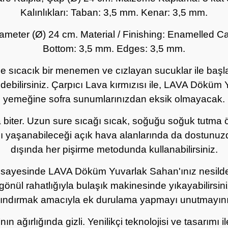
Kalınlıkları: Taban: 3,5 mm. Kenar: 3,5 mm.
meter (Ø) 24 cm. Material / Finishing: Enamelled Cast
Bottom: 3,5 mm. Edges: 3,5 mm.
sıcacık bir menemen ve cızlayan sucuklar ile başla
debilirsiniz. Çarpıcı Lava kırmızısı ile, LAVA Dökü
yemeğine sofra sunumlarınızdan eksik olmayacak.
a biter. Uzun sure sıcağı sıcak, soğuğu soğuk tutma ö
zlı yaşanabileceği açık hava alanlarında da dostunuz
dışında her pişirme metodunda kullanabilirsiniz.
ı sayesinde LAVA Döküm Yuvarlak Sahan'ınız nesilden
önül rahatlığıyla bulaşık makinesinde yıkayabilirsin
rındırmak amacıyla ek durulama yapmayı unutmayını
ın ağırlığında gizli. Yenilikçi teknolojisi ve tasarım