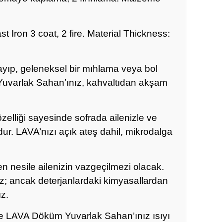
 Iron 3 coat, 2 fire. Material Thickness:
yıp, geleneksel bir mıhlama veya bol
m Yuvarlak Sahan’ınız, kahvaltıdan akşam
zelliği sayesinde sofrada ailenizle ve
dur. LAVA’nızı açık ateş dahil, mikrodalga
 nesile ailenizin vazgeçilmezi olacak.
iz; ancak deterjanlardaki kimyasallardan
z.
ı ile LAVA Döküm Yuvarlak Sahan’ınız ısıyı