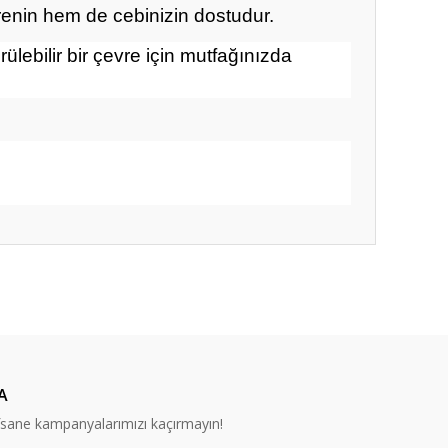
evrenin hem de cebinizin dostudur.
lebilir bir çevre için mutfağınızda
ıza iletebilirsiniz.
A
efsane kampanyalarımızı kaçırmayın!