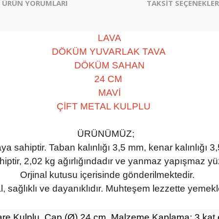
ÜRÜN YORUMLARI
TAKSİT SEÇENEKLER
LAVA
DÖKÜM 
YUVARLAK TAVA
DÖKÜM SAHAN
24 CM 
MAVİ
ÇİFT METAL KULPLU
ÜRÜNÜMÜZ;
a sahiptir. Taban kalınlığı 3,5 mm, kenar kalınlığı 3,
iptir, 2,02 kg ağırlığındadır ve yanmaz yapışmaz yüz
Orjinal kutusu içerisinde gönderilmektedir.
sağlıklı ve dayanıklıdır. Muhteşem lezzette yemekler 
re Kulplu, Çap (Ø) 24 cm. Malzeme Kaplama: 3 kat 