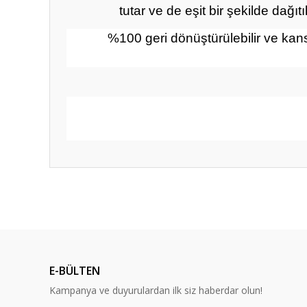
tutar ve de eşit bir şekilde dağı
%100 geri dönüştürülebilir ve kans
Bu ürünün fiyat bilgisi, resim, ürün açıklamalarında ve diğ
Görüş ve önerileriniz için teşekkür ederiz.
Ürün resmi kalitesiz, bozuk veya görüntülenemiyor.
Ürün açıklamasında eksik bilgiler bulunuyor.
E-BÜLTEN
Ürün bilgilerinde hatalar bulunuyor.
Kampanya ve duyurulardan ilk siz haberdar olun!
Ürün fiyatı diğer sitelerden daha pahalı.