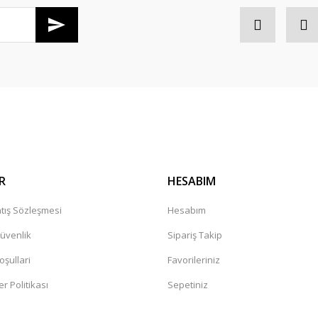
Gönder
R
HESABIM
tış Sözleşmesi
Hesabım
Güvenlik
Sipariş Takip
oşullari
Favorileriniz
er Politikası
Sepetiniz
a