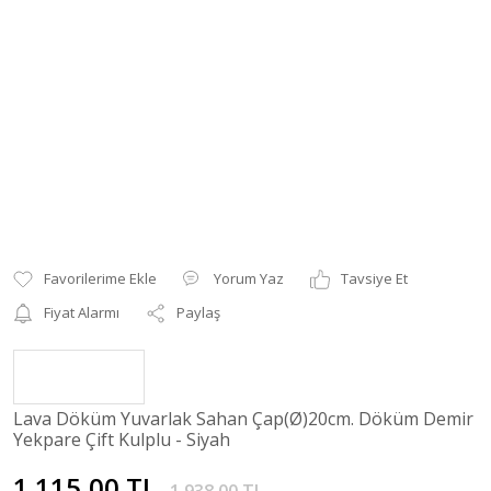
Yorum Yaz
Tavsiye Et
Fiyat Alarmı
Paylaş
Lava Döküm Yuvarlak Sahan Çap(Ø)20cm. Döküm Demir
Yekpare Çift Kulplu - Siyah
1.115,00 TL