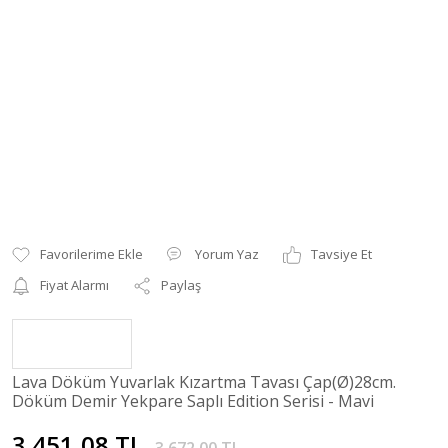
Yorum Yaz
Tavsiye Et
Fiyat Alarmı
Paylaş
Lava Döküm Yuvarlak Kızartma Tavası Çap(Ø)28cm.
Döküm Demir Yekpare Saplı Edition Serisi - Mavi
3.451,08 TL