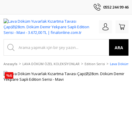
0552 244 99 46
ARA
Anasayfa
LAVA DÖKÜM ÖZEL KOLEKSİYONLAR
Edition Serisi
Lava Döküm Yu
%6