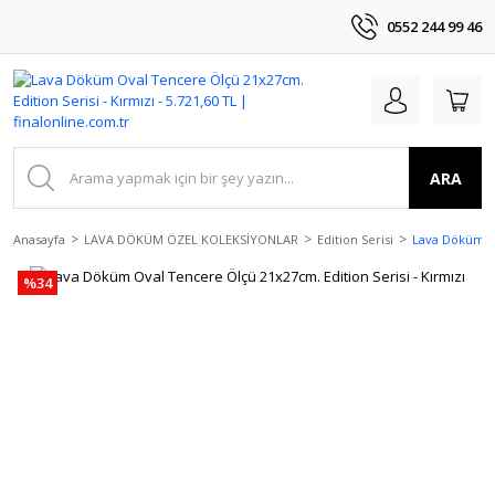
0552 244 99 46
ARA
Anasayfa
LAVA DÖKÜM ÖZEL KOLEKSİYONLAR
Edition Serisi
Lava Döküm Ov
%34