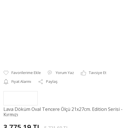
Yorum Yaz
Tavsiye Et
Fiyat Alarmı
Paylaş
Lava Döküm Oval Tencere Ölçü 21x27cm. Edition Serisi -
Kırmızı
3.775,19 TL