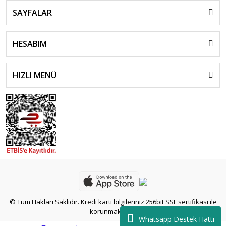
SAYFALAR
New Heritage Serimiz
Glaze Serimiz
HESABIM
Lava Silikon Tutacaklarımız
Ekmek Kalıbı Tencerelerimiz
HIZLI MENÜ
Aksesuar ve Servis Ekipmanlarımız
© Tüm Hakları Saklıdır. Kredi kartı bilgileriniz 256bit SSL sertifikası ile
korunmaktadır.
Whatsapp Destek Hattı