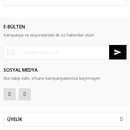
Tost Makinalarımız
Pizza, Krep, Pankek Tavalarımız
E-BÜLTEN
Wok ve Sac Kavurma Tavalarımız
Kampanya ve duyurulardan ilk siz haberdar olun!
Fırın Tepsilerimiz
Mangallarımız
Fajita Tavalarımız
SOSYAL MEDYA
Bizi takip edin, efsane kampanyalarımızı kaçırmayın!
Balık Tavalarımız
Gözleme Tavalarımız
Lava Cam Kapaklarımız
Premium Serimiz
ÜYELİK
Edition Serimiz